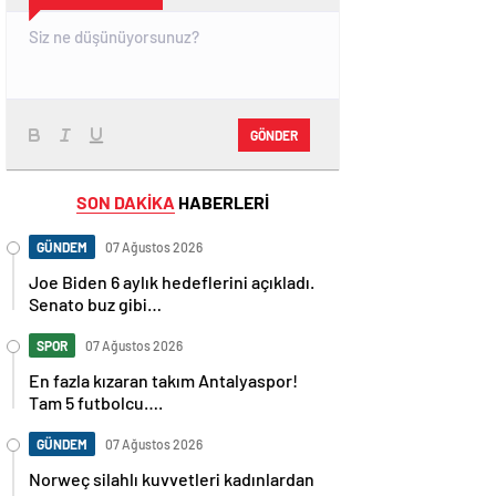
GÖNDER
SON DAKİKA
HABERLERİ
GÜNDEM
07 Ağustos 2026
Joe Biden 6 aylık hedeflerini açıkladı.
Senato buz gibi…
SPOR
07 Ağustos 2026
En fazla kızaran takım Antalyaspor!
Tam 5 futbolcu….
GÜNDEM
07 Ağustos 2026
Norweç silahlı kuvvetleri kadınlardan