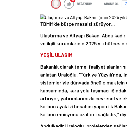
0
BEĞENDİM
ABONE OL
TBMM’de bütçe mesaisi sürüyor…
Ulaştırma ve Altyapı Bakanı Abdulkadi
ve ilgili kurumlarının 2025 yılı bütçesi
YEŞİL ULAŞIM
Bakanlık olarak temel faaliyet alanların
anlatan Uraloğlu, “Türkiye Yüzyılı’nda, i
sistemleriyle dünyada öncü olmak için ç
kapsamında, kara yolu taşımacılığındaki 
artırıyor, yatırımlarımızla çevresel ve 
karbon ayak izi hesabını yapan ilk Bak
karbon emisyonu azaltımı sağladık.” di
Abdulkadir Uraloğlu, projelerden sağla