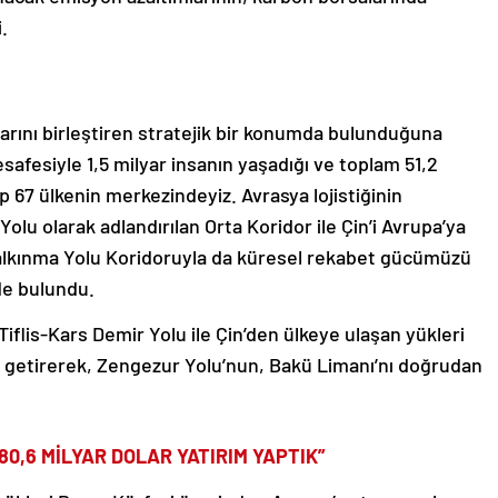
.
alarını birleştiren stratejik bir konumda bulunduğuna
safesiyle 1,5 milyar insanın yaşadığı ve toplam 51,2
hip 67 ülkenin merkezindeyiz. Avrasya lojistiğinin
olu olarak adlandırılan Orta Koridor ile Çin’i Avrupa’ya
Kalkınma Yolu Koridoruyla da küresel rekabet gücümüzü
de bulundu.
iflis-Kars Demir Yolu ile Çin’den ülkeye ulaşan yükleri
le getirerek, Zengezur Yolu’nun, Bakü Limanı’nı doğrudan
80,6 MİLYAR DOLAR YATIRIM YAPTIK”