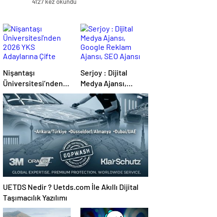
4127 kez okundu
Nişantaşı
Serjoy : Dijital
Üniversitesi’nden
Medya Ajansı,
2026 YKS
Google Reklam
Adaylarına Çifte
Ajansı, SEO Ajansı
Güvence: Sabit
ve Web Tasarım
Ücret ve Kesintisiz
Ajansı
Burs
UETDS Nedir ? Uetds.com İle Akıllı Dijital
Taşımacılık Yazılımı