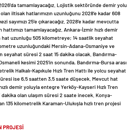
2026’da tamamlayacağız. Lojistik sektöründe demir yolu
 olan iltisak hatlarımızın uzunluğunu 2028’e kadar 608
rkezi sayımızı 25’e çıkaracağız. 2028’e kadar mevcutta
n hattımızı tamamlayacağız. Ankara-İzmir hızlı demir
n hat uzunluğu 505 kilometreye; 14 saatlik seyahat
 kilometre uzunluğundaki Mersin-Adana-Osmaniye ve
lan seyahat süresi 2 saat 15 dakika olacak. Bandırma-
-Osmaneli kesimi 2025’in sonunda, Bandırma-Bursa arası
relik Halkalı-Kapıkule Hızlı Tren Hattı ile yolcu seyahat
süresi ise 6,5 saatten 3,5 saate düşecek. Mevcut hat
hızlı demir yoluyla entegre Yerköy-Kayseri Hızlı Tren
 dakika olan ulaşım süresi 2 saate inecek. Konya-
n 135 kilometrelik Karaman-Ulukışla hızlı tren projesi
N PROJESİ