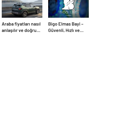
Araba fiyatları nasıl
Bigo Elmas Bayi –
anlaşılır ve doğru
Güvenli, Hızlı ve
bütçe nasıl yapılır
Uygun Fiyatlı Elmas
Satın Almanın Yeni
Adresi