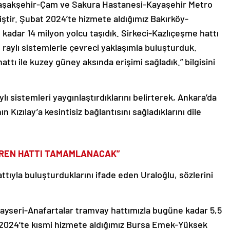
 Başakşehir-Çam ve Sakura Hastanesi-Kayaşehir Metro
iştir. Şubat 2024’te hizmete aldığımız Bakırköy-
 kadar 14 milyon yolcu taşıdık. Sirkeci-Kazlıçeşme hattı
n raylı sistemlerle çevreci yaklaşımla buluşturduk.
attı ile kuzey güney aksında erişimi sağladık.” bilgisini
ylı sistemleri yaygınlaştırdıklarını belirterek, Ankara’da
 Kızılay’a kesintisiz bağlantısını sağladıklarını dile
I TREN HATTI TAMAMLANACAK”
ttıyla buluşturduklarını ifade eden Uraloğlu, sözlerini
z Kayseri-Anafartalar tramvay hattımızla bugüne kadar 5,5
. 2024’te kısmi hizmete aldığımız Bursa Emek-Yüksek