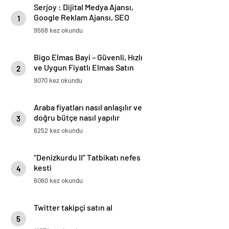
Serjoy : Dijital Medya Ajansı,
Google Reklam Ajansı, SEO
1
Ajansı ve Web Tasarım Ajansı
9568 kez okundu
Bigo Elmas Bayi – Güvenli, Hızlı
ve Uygun Fiyatlı Elmas Satın
2
Almanın Yeni Adresi
9070 kez okundu
Araba fiyatları nasıl anlaşılır ve
doğru bütçe nasıl yapılır
3
6252 kez okundu
“Denizkurdu II” Tatbikatı nefes
kesti
4
6060 kez okundu
Twitter takipçi satın al
5