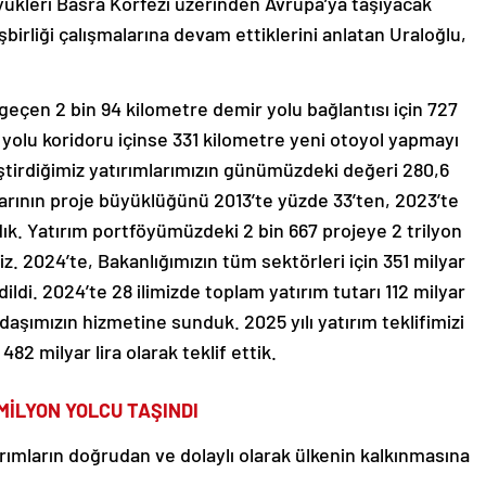
yükleri Basra Körfezi üzerinden Avrupa’ya taşıyacak
şbirliği çalışmalarına devam ettiklerini anlatan Uraloğlu,
çen 2 bin 94 kilometre demir yolu bağlantısı için 727
 yolu koridoru içinse 331 kilometre yeni otoyol yapmayı
eştirdiğimiz yatırımlarımızın günümüzdeki değeri 280,6
mlarının proje büyüklüğünü 2013’te yüzde 33’ten, 2023’te
dık. Yatırım portföyümüzdeki 2 bin 667 projeye 2 trilyon
iz. 2024’te, Bakanlığımızın tüm sektörleri için 351 milyar
ildi. 2024’te 28 ilimizde toplam yatırım tutarı 112 milyar
aşımızın hizmetine sunduk. 2025 yılı yatırım teklifimizi
482 milyar lira olarak teklif ettik.
MİLYON YOLCU TAŞINDI
ırımların doğrudan ve dolaylı olarak ülkenin kalkınmasına