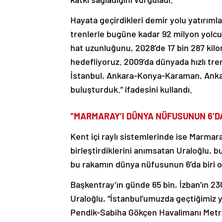
Hayata geçirdikleri demir yolu yatırımla
trenlerle bugüne kadar 92 milyon yolcu 
hat uzunluğunu, 2028’de 17 bin 287 kil
hedefliyoruz. 2009’da dünyada hızlı tre
İstanbul, Ankara-Konya-Karaman, Ankara-
buluşturduk.” ifadesini kullandı.
“MARMARAY’I DÜNYA NÜFUSUNUN 6’DA
Kent içi raylı sistemlerinde ise Marmara
birleştirdiklerini anımsatan Uraloğlu, 
bu rakamın dünya nüfusunun 6’da biri o
Başkentray’ın günde 65 bin, İzban’ın 230
Uraloğlu, “İstanbul’umuzda geçtiğimiz yı
Pendik-Sabiha Gökçen Havalimanı Metros