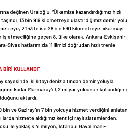
rına değinen Uraloğlu, “Ülkemize kazandırdığımız hızlı
taşındı. 13 bin 919 kilometreye ulaştırdığımız demir yolu
ometreye, 2053’te ise 28 bin 590 kilometreye çıkarmayı
n işletmeciliğine geçen 8. ülke olarak, Ankara-Eskişehir-
Sivas hatlarımızla 11 ilimizi doğrudan hızlı trenle
 BİRİ KULLANDI”
y sayesinde iki kıtayı deniz altından demir yoluyla
bugüne kadar Marmaray’ı 1,2 milyar yolcunun kullandığını;
lduğunu aktardı.
 bin ve Gaziray’ın 7 bin yolcuya hizmet verdiğini anlatan
llarda hizmete aldığımız kent içi raylı sistemlerden,
u ile yaklaşık 41 milyon, İstanbul Havalimanı-