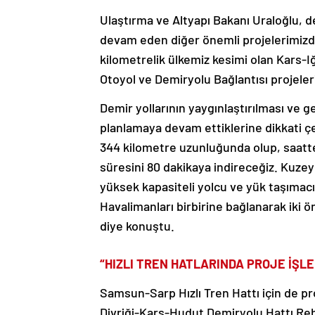
Ulaştırma ve Altyapı Bakanı Uraloğlu, d
devam eden diğer önemli projelerimizd
kilometrelik ülkemiz kesimi olan Kars-I
Otoyol ve Demiryolu Bağlantısı projeler
Demir yollarının yaygınlaştırılması ve ge
planlamaya devam ettiklerine dikkati çe
344 kilometre uzunluğunda olup, saatte
süresini 80 dakikaya indireceğiz. Kuzey
yüksek kapasiteli yolcu ve yük taşımacı
Havalimanları birbirine bağlanarak iki 
diye konuştu.
“HIZLI TREN HATLARINDA PROJE İŞL
Samsun-Sarp Hızlı Tren Hattı için de pro
Divriği-Kars-Hudut Demiryolu Hattı Re