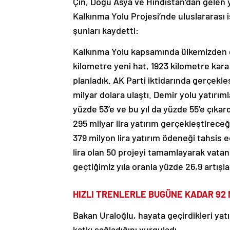
Çin, Doğu Asya ve Hindistan’dan gelen 
Kalkınma Yolu Projesi’nde uluslararası i
şunları kaydetti:
Kalkınma Yolu kapsamında ülkemizden ge
kilometre yeni hat, 1923 kilometre kara
planladık. AK Parti iktidarında gerçekl
milyar dolara ulaştı. Demir yolu yatırı
yüzde 53’e ve bu yıl da yüzde 55’e çıkar
295 milyar lira yatırım gerçekleştireceğ
379 milyon lira yatırım ödeneği tahsis ed
lira olan 50 projeyi tamamlayarak vatand
geçtiğimiz yıla oranla yüzde 26,9 artışla 
HIZLI TRENLERLE BUGÜNE KADAR 92 
Bakan Uraloğlu, hayata geçirdikleri yat
katkı sağladığını vurguladı.