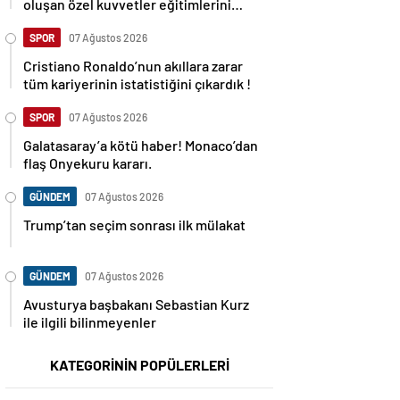
oluşan özel kuvvetler eğitimlerini
başlattı.
SPOR
07 Ağustos 2026
Cristiano Ronaldo’nun akıllara zarar
tüm kariyerinin istatistiğini çıkardık !
SPOR
07 Ağustos 2026
Galatasaray’a kötü haber! Monaco’dan
flaş Onyekuru kararı.
GÜNDEM
07 Ağustos 2026
Trump’tan seçim sonrası ilk mülakat
GÜNDEM
07 Ağustos 2026
Avusturya başbakanı Sebastian Kurz
ile ilgili bilinmeyenler
KATEGORİNİN POPÜLERLERİ