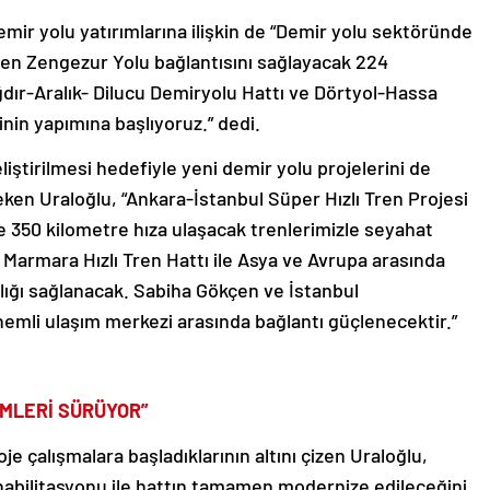
emir yolu yatırımlarına ilişkin de “Demir yolu sektöründe
en Zengezur Yolu bağlantısını sağlayacak 224
ğdır-Aralık- Dilucu Demiryolu Hattı ve Dörtyol-Hassa
inin yapımına başlıyoruz.” dedi.
liştirilmesi hedefiyle yeni demir yolu projelerini de
ken Uraloğlu, “Ankara-İstanbul Süper Hızlı Tren Projesi
 350 kilometre hıza ulaşacak trenlerimizle seyahat
 Marmara Hızlı Tren Hattı ile Asya ve Avrupa arasında
lığı sağlanacak. Sabiha Gökçen ve İstanbul
önemli ulaşım merkezi arasında bağlantı güçlenecektir.”
EMLERİ SÜRÜYOR”
je çalışmalara başladıklarının altını çizen Uraloğlu,
habilitasyonu ile hattın tamamen modernize edileceğini