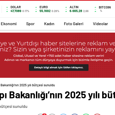
DOLAR
EURO
ALTIN
BITCOIN
47,7089
55,1692
6.665,28
%
0.17%
0.28%
2,66
Ekonomi
Spor
Kadın
Foto Galeri
Videolar
 Bakanlığı’nın 2025 yılı bütçesi sunuldu
pı Bakanlığı’nın 2025 yılı b