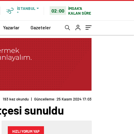
İMSAK'A
İSTANBUL
02:00
KALAN SÜRE
°
Yazarlar
Gazeteler
193 kez okundu
|
Güncelleme: 25 Kasım 2024 17:03
ütçesi sunuldu
HIZLI YORUM YAP