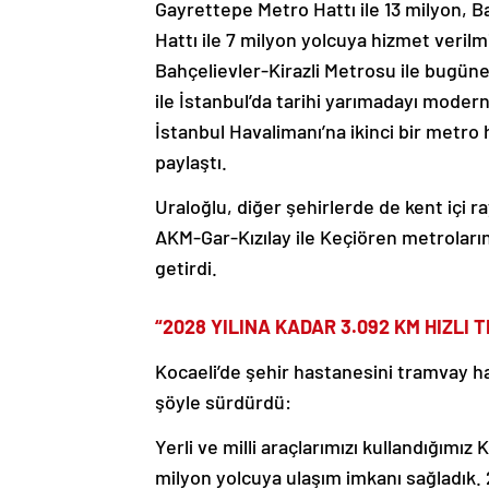
Gayrettepe Metro Hattı ile 13 milyon,
Hattı ile 7 milyon yolcuya hizmet verilm
Bahçelievler-Kirazli Metrosu ile bugüne
ile İstanbul’da tarihi yarımadayı moder
İstanbul Havalimanı’na ikinci bir metro h
paylaştı.
Uraloğlu, diğer şehirlerde de kent içi ra
AKM-Gar-Kızılay ile Keçiören metrolarının
getirdi.
“2028 YILINA KADAR 3.092 KM HIZL
Kocaeli’de şehir hastanesini tramvay ha
şöyle sürdürdü:
Yerli ve milli araçlarımızı kullandığımı
milyon yolcuya ulaşım imkanı sağladık