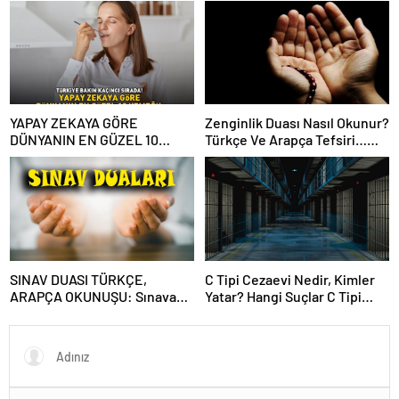
tarihleri…
Bakımı Nasıl Yapılır?
YAPAY ZEKAYA GÖRE
Zenginlik Duası Nasıl Okunur?
DÜNYANIN EN GÜZEL 10
Türkçe Ve Arapça Tefsiri…
YEMEĞİ! Türkiye bakın kaçıncı
Zenginleşmek Ve Bereket
sırada! İşte ChatGPT tek tek
İçin Okunan Dua Hangisidir?
sıraladı!
Zenginlik Duası Arapça
SINAV DUASI TÜRKÇE,
C Tipi Cezaevi Nedir, Kimler
ARAPÇA OKUNUŞU: Sınava
Yatar? Hangi Suçlar C Tipi
girmeden ve girerken
Cezaevini Kapsar?
okunacak dualar neler?