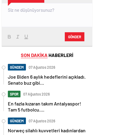
GÖNDER
SON DAKİKA
HABERLERİ
GÜNDEM
07 Ağustos 2026
Joe Biden 6 aylık hedeflerini açıkladı.
Senato buz gibi…
SPOR
07 Ağustos 2026
En fazla kızaran takım Antalyaspor!
Tam 5 futbolcu….
GÜNDEM
07 Ağustos 2026
Norweç silahlı kuvvetleri kadınlardan