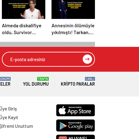
Almeda diskalifiye
Annesinin ölümüyle
oldu, Survivor
yıkılmıştı! Tarkan,
karıştı! Pınar
turnesini neden
Saka’dan Batuhan
bırakmak
ve Volkan’a
istemediğini
gönderme
konserde açıkladı
KONOMİ
TRAFİK
CANLI
TELER
YOL DURUMU
KRIPTO PARALAR
Üye Giriş
Üye Kayıt
Şifremi Unuttum