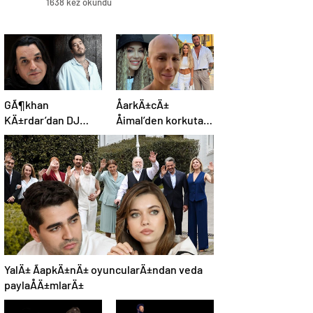
1638 kez okundu
GÃ¶khan
ÅarkÄ±cÄ±
KÄ±rdar’dan DJ
Åimal’den korkutan
Mahmut Orhan’a
haber: NiÅanlÄ±sÄ±
dava:Â VicdanÄ±m
durumunu
izin vermiyordu
aÃ§Ä±kladÄ±
YalÄ± ÃapkÄ±nÄ± oyuncularÄ±ndan veda
paylaÅÄ±mlarÄ±