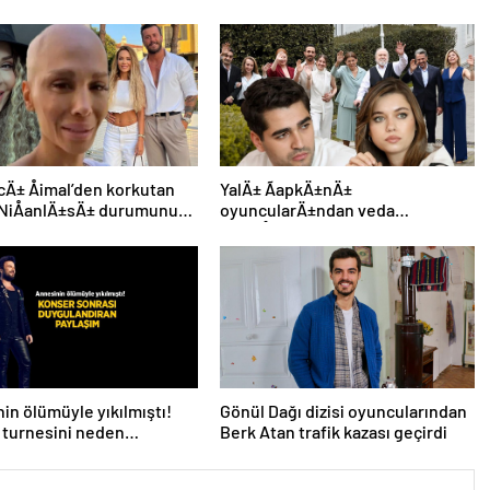
cÄ± Åimal’den korkutan
YalÄ± ÃapkÄ±nÄ±
 NiÅanlÄ±sÄ± durumunu
oyuncularÄ±ndan veda
ladÄ±
paylaÅÄ±mlarÄ±
in ölümüyle yıkılmıştı!
Gönül Dağı dizisi oyuncularından
 turnesini neden
Berk Atan trafik kazası geçirdi
k istemediğini konserde
ı