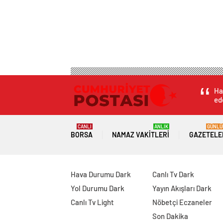
Ha
ede
CANLI
ANLIK
GÜNLÜ
BORSA
NAMAZ VAKITLERI
GAZETELE
Hava Durumu Dark
Canlı Tv Dark
Yol Durumu Dark
Yayın Akışları Dark
Canlı Tv Light
Nöbetçi Eczaneler
Son Dakika