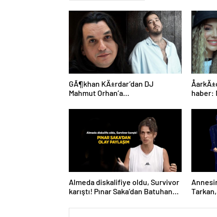
GÃ¶khan KÄ±rdar’dan DJ
ÅarkÄ±
Mahmut Orhan’a
haber:
dava:Â VicdanÄ±m izin
aÃ§Ä±k
vermiyordu
Almeda diskalifiye oldu, Survivor
Annesin
karıştı! Pınar Saka’dan Batuhan
Tarkan,
ve Volkan’a gönderme
bırakma
açıklad