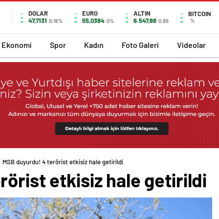
DOLAR
EURO
ALTIN
BITCOIN
47,7131
55,0384
6.547,88
%
0.16%
0%
0,85
Ekonomi
Spor
Kadın
Foto Galeri
Videolar
MSB duyurdu! 4 terörist etkisiz hale getirildi
rist etkisiz hale getirildi