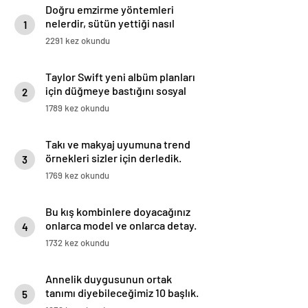
Doğru emzirme yöntemleri
nelerdir, sütün yettiği nasıl
1
anlaşılır?
2291 kez okundu
Taylor Swift yeni albüm planları
için düğmeye bastığını sosyal
2
medyadan duyurdu!
1789 kez okundu
Takı ve makyaj uyumuna trend
örnekleri sizler için derledik.
3
1769 kez okundu
Bu kış kombinlere doyacağınız
onlarca model ve onlarca detay.
4
1732 kez okundu
Annelik duygusunun ortak
tanımı diyebileceğimiz 10 başlık.
5