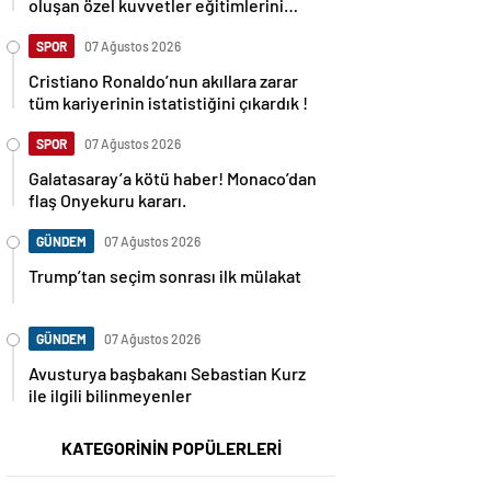
oluşan özel kuvvetler eğitimlerini
başlattı.
SPOR
07 Ağustos 2026
Cristiano Ronaldo’nun akıllara zarar
tüm kariyerinin istatistiğini çıkardık !
SPOR
07 Ağustos 2026
Galatasaray’a kötü haber! Monaco’dan
flaş Onyekuru kararı.
GÜNDEM
07 Ağustos 2026
Trump’tan seçim sonrası ilk mülakat
GÜNDEM
07 Ağustos 2026
Avusturya başbakanı Sebastian Kurz
ile ilgili bilinmeyenler
KATEGORİNİN POPÜLERLERİ