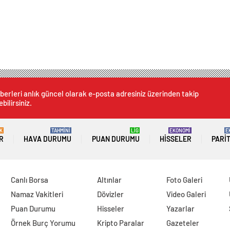
berleri anlık güncel olarak e-posta adresiniz üzerinden takip
bilirsiniz.
K
TAHMİNİ
LİG
EKONOMİ
E
R
HAVA DURUMU
PUAN DURUMU
HISSELER
PARI
Canlı Borsa
Altınlar
Foto Galeri
Namaz Vakitleri
Dövizler
Video Galeri
Puan Durumu
Hisseler
Yazarlar
Örnek Burç Yorumu
Kripto Paralar
Gazeteler