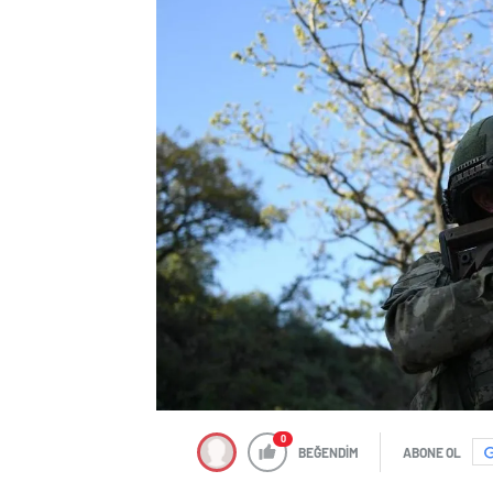
0
BEĞENDİM
ABONE OL