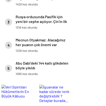
1429 kez okundu
Rusya ordusunda Pasifik için
yeni bir cephe açılıyor. Çin’in ilk
3
tepkisi!
1316 kez okundu
Mecnun Otyakmaz: Alacağımız
her puanın çok önemi var
4
1226 kez okundu
Abu Dabi’deki 144 katlı gökdelen
böyle yıkıldı
5
1095 kez okundu