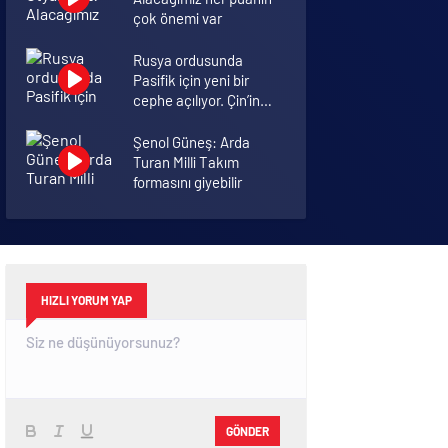
çok önemi var
Rusya ordusunda
Pasifik için yeni bir
cephe açılıyor. Çin’in
ilk tepkisi!
Şenol Güneş: Arda
Turan Milli Takım
formasını giyebilir
İkinci dalganın
yaşandığı Bursa’da
ölüm rakamları arttı
HIZLI YORUM YAP
GÖNDER