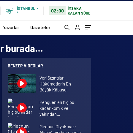
İMSAK'A
İSTANBUL
02:00
KALAN SÜRE
°
Yazarlar
Gazeteler
lar burada…
BENZER VIDEOLAR
Veri Sızıntıları
Hükümetlerin En
Büyük Kâbusu
Penguenleri hiç bu
kadar komik ve
yakından
görmemiştiniz
Mecnun Otyakmaz:
Alacağımız her puanın