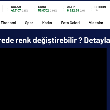
DOLAR
EURO
ALTIN
BITCOIN
47,7107
55,0702
6.622,88
%
0.17%
0.09%
2,01
Ekonomi
Spor
Kadın
Foto Galeri
Videolar
rede renk değiştirebilir ? Detay