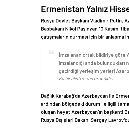
Ermenistan Yalnız Hiss
Rusya Devlet Başkanı Vladimir Putin, 
Başbakanı Nikol Paşinyan 10 Kasım itib
çatışmaların durması için bir anlaşma i
İmzalanan ortak bildiriye göre
imzalandığı anda bulundukları n
geçirdiği yerleşim yerleri Aze
Bu bir alıntı metin örneğidir.
Dağlık Karabağ’da Azerbaycan ile Erme
ardından bölgedeki durum ile ilgili t
oluşan heyet Azerbaycan’ın başkenti B
Rusya Dışişleri Bakanı Sergey Lavrov’d