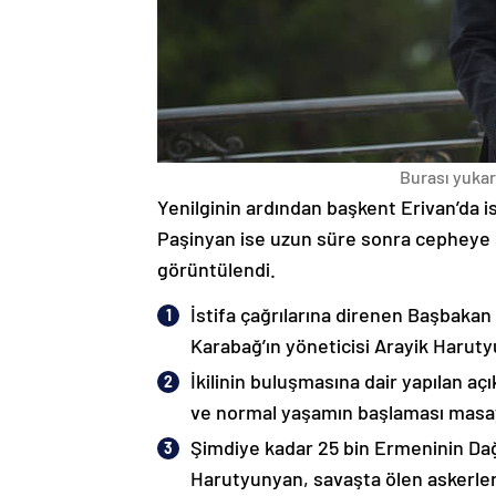
Burası yukarı
Yenilginin ardından başkent Erivan’da i
Paşinyan ise uzun süre sonra cepheye s
görüntülendi.
İstifa çağrılarına direnen Başbakan
Karabağ’ın yöneticisi Arayik Haruty
İkilinin buluşmasına dair yapılan a
ve normal yaşamın başlaması masaya
Şimdiye kadar 25 bin Ermeninin Dağ
Harutyunyan, savaşta ölen askerleri