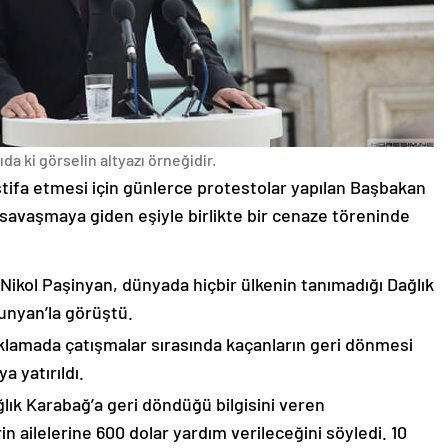
da ki görselin altyazı örneğidir.
stifa etmesi için günlerce protestolar yapılan Başbakan
avaşmaya giden eşiyle birlikte bir cenaze töreninde
 Nikol Paşinyan, dünyada hiçbir ülkenin tanımadığı Dağlık
unyan’la görüştü.
çıklamada çatışmalar sırasında kaçanların geri dönmesi
 yatırıldı.
lık Karabağ’a geri döndüğü bilgisini veren
n ailelerine 600 dolar yardım verileceğini söyledi. 10