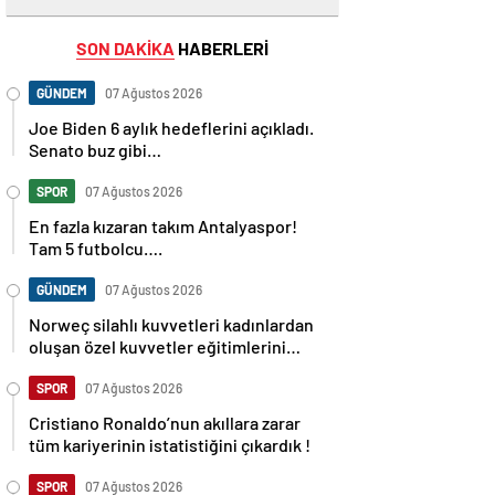
SON DAKİKA
HABERLERİ
GÜNDEM
07 Ağustos 2026
Joe Biden 6 aylık hedeflerini açıkladı.
Senato buz gibi…
SPOR
07 Ağustos 2026
En fazla kızaran takım Antalyaspor!
Tam 5 futbolcu….
GÜNDEM
07 Ağustos 2026
Norweç silahlı kuvvetleri kadınlardan
oluşan özel kuvvetler eğitimlerini
başlattı.
SPOR
07 Ağustos 2026
Cristiano Ronaldo’nun akıllara zarar
tüm kariyerinin istatistiğini çıkardık !
SPOR
07 Ağustos 2026