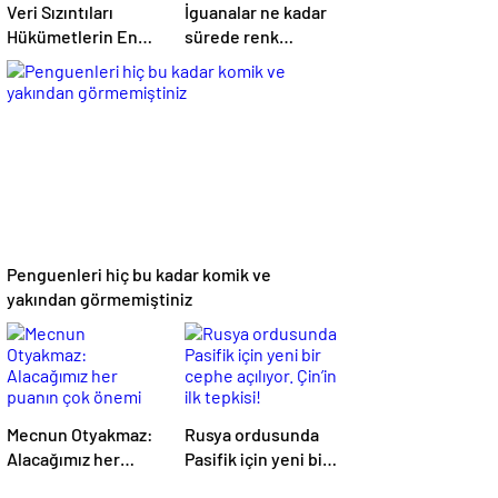
Veri Sızıntıları
İguanalar ne kadar
Hükümetlerin En
sürede renk
Büyük Kâbusu
değiştirebilir ?
Detaylar burada…
Penguenleri hiç bu kadar komik ve
yakından görmemiştiniz
Mecnun Otyakmaz:
Rusya ordusunda
Alacağımız her
Pasifik için yeni bir
puanın çok önemi
cephe açılıyor.