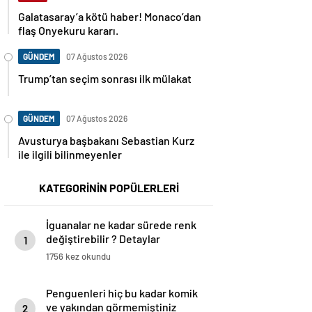
Galatasaray’a kötü haber! Monaco’dan
flaş Onyekuru kararı.
GÜNDEM
07 Ağustos 2026
Trump’tan seçim sonrası ilk mülakat
GÜNDEM
07 Ağustos 2026
Avusturya başbakanı Sebastian Kurz
ile ilgili bilinmeyenler
KATEGORİNİN POPÜLERLERİ
İguanalar ne kadar sürede renk
değiştirebilir ? Detaylar
1
burada…
1756 kez okundu
Penguenleri hiç bu kadar komik
ve yakından görmemiştiniz
2