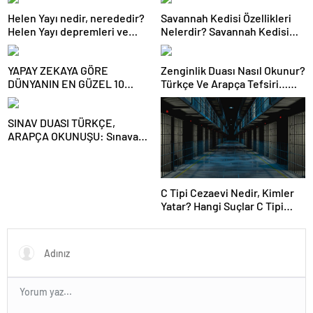
Helen Yayı nedir, nerededir?
Savannah Kedisi Özellikleri
Helen Yayı depremleri ve
Nelerdir? Savannah Kedisi
tarihleri…
Bakımı Nasıl Yapılır?
YAPAY ZEKAYA GÖRE
Zenginlik Duası Nasıl Okunur?
DÜNYANIN EN GÜZEL 10
Türkçe Ve Arapça Tefsiri…
YEMEĞİ! Türkiye bakın kaçıncı
Zenginleşmek Ve Bereket
sırada! İşte ChatGPT tek tek
İçin Okunan Dua Hangisidir?
SINAV DUASI TÜRKÇE,
sıraladı!
Zenginlik Duası Arapça
ARAPÇA OKUNUŞU: Sınava
girmeden ve girerken
okunacak dualar neler?
C Tipi Cezaevi Nedir, Kimler
Yatar? Hangi Suçlar C Tipi
Cezaevini Kapsar?