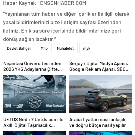
Haber Kaynak : ENSONHABER.COM
“Yayınlanan tüm haber ve diğer içerikler ile ilgili olarak
yasal bildirimlerinizi bize iletişim sayfası üzerinden
iletiniz. En kısa süre içerisinde bildirimlerinize geri
dönüş sağlanılacaktır.”
Devlet Bahçeli
Mhp
Muhalefet
myk
Nişantaşı Üniversitesi’nden
Serjoy : Dijital Medya Ajansı,
2026 YKS Adaylarına Çifte
Google Reklam Ajansı, SEO
Güvence: Sabit Ücret ve
Ajansı ve Web Tasarım Ajansı
Kesintisiz Burs
UETDS Nedir ? Uetds.com İle
Araba fiyatları nasıl anlaşılır
Akıllı Dijital Taşımacılık
ve doğru bütçe nasıl yapılır
Yazılımı