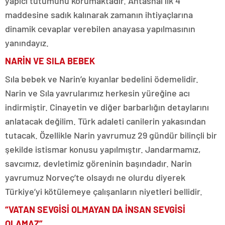
yapıcı tutumunu korumaktadır. Antasnaı ilk 4
maddesine sadık kalınarak zamanın ihtiyaçlarına
dinamik cevaplar verebilen anayasa yapılmasının
yanındayız.
NARİN VE SILA BEBEK
Sıla bebek ve Narin’e kıyanlar bedelini ödemelidir.
Narin ve Sıla yavrularımız herkesin yüreğine acı
indirmiştir. Cinayetin ve diğer barbarlığın detaylarını
anlatacak değilim. Türk adaleti canilerin yakasından
tutacak. Özellikle Narin yavrumuz 29 gündür bilinçli bir
şekilde istismar konusu yapılmıştır. Jandarmamız,
savcımız, devletimiz göreninin başındadır. Narin
yavrumuz Norveç’te olsaydı ne olurdu diyerek
Türkiye’yi kötülemeye çalışanların niyetleri bellidir.
“VATAN SEVGİSİ OLMAYAN DA İNSAN SEVGİSİ
OLAMAZ”