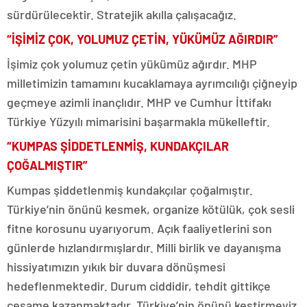
sürdürülecektir. Stratejik akılla çalışacağız.
“İŞİMİZ ÇOK, YOLUMUZ ÇETİN, YÜKÜMÜZ AĞIRDIR”
İşimiz çok yolumuz çetin yükümüz ağırdır. MHP
milletimizin tamamını kucaklamaya ayrımcılığı çiğneyip
geçmeye azimli inançlıdır. MHP ve Cumhur İttifakı
Türkiye Yüzyılı mimarisini başarmakla mükelleftir.
“KUMPAS ŞİDDETLENMİŞ, KUNDAKÇILAR
ÇOĞALMIŞTIR”
Kumpas şiddetlenmiş kundakçılar çoğalmıştır.
Türkiye’nin önünü kesmek, organize kötülük, çok sesli
fitne korosunu uyarıyorum. Açık faaliyetlerini son
günlerde hızlandırmışlardır. Milli birlik ve dayanışma
hissiyatımızın yıkık bir duvara dönüşmesi
hedeflenmektedir. Durum ciddidir, tehdit gittikçe
cesame kazanmaktadır. Türkiye’nin önünü kestirmeyiz.