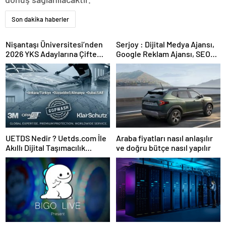
Son dakika haberler
Nişantaşı Üniversitesi’nden
Serjoy : Dijital Medya Ajansı,
2026 YKS Adaylarına Çifte
Google Reklam Ajansı, SEO
Güvence: Sabit Ücret ve
Ajansı ve Web Tasarım Ajansı
Kesintisiz Burs
UETDS Nedir ? Uetds.com İle
Araba fiyatları nasıl anlaşılır
Akıllı Dijital Taşımacılık
ve doğru bütçe nasıl yapılır
Yazılımı