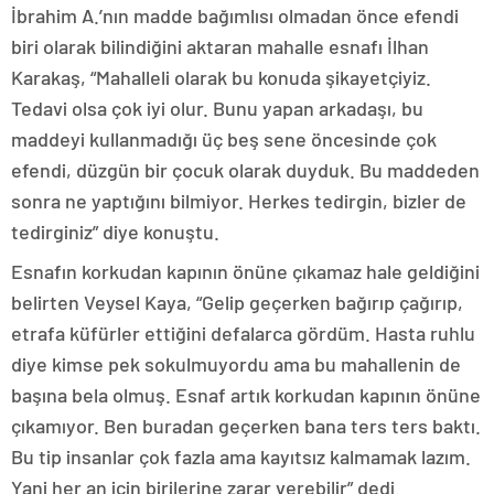
İbrahim A.’nın madde bağımlısı olmadan önce efendi
biri olarak bilindiğini aktaran mahalle esnafı İlhan
Karakaş, “Mahalleli olarak bu konuda şikayetçiyiz.
Tedavi olsa çok iyi olur. Bunu yapan arkadaşı, bu
maddeyi kullanmadığı üç beş sene öncesinde çok
efendi, düzgün bir çocuk olarak duyduk. Bu maddeden
sonra ne yaptığını bilmiyor. Herkes tedirgin, bizler de
tedirginiz” diye konuştu.
Esnafın korkudan kapının önüne çıkamaz hale geldiğini
belirten Veysel Kaya, “Gelip geçerken bağırıp çağırıp,
etrafa küfürler ettiğini defalarca gördüm. Hasta ruhlu
diye kimse pek sokulmuyordu ama bu mahallenin de
başına bela olmuş. Esnaf artık korkudan kapının önüne
çıkamıyor. Ben buradan geçerken bana ters ters baktı.
Bu tip insanlar çok fazla ama kayıtsız kalmamak lazım.
Yani her an için birilerine zarar verebilir” dedi.