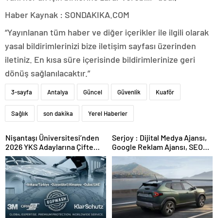
Haber Kaynak : SONDAKIKA.COM
“Yayınlanan tüm haber ve diğer içerikler ile ilgili olarak
yasal bildirimlerinizi bize iletişim sayfası üzerinden
iletiniz. En kısa süre içerisinde bildirimlerinize geri
dönüş sağlanılacaktır.”
3-sayfa
Antalya
Güncel
Güvenlik
Kuaför
Sağlık
son dakika
Yerel Haberler
Nişantaşı Üniversitesi’nden
Serjoy : Dijital Medya Ajansı,
2026 YKS Adaylarına Çifte
Google Reklam Ajansı, SEO
Güvence: Sabit Ücret ve
Ajansı ve Web Tasarım Ajansı
Kesintisiz Burs