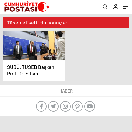
Tüseb etiketi için sonuçlar
SUBÜ, TÜSEB Başkanı
Prof. Dr. Erhan
Akdoğan’ı ağırladı
HABER