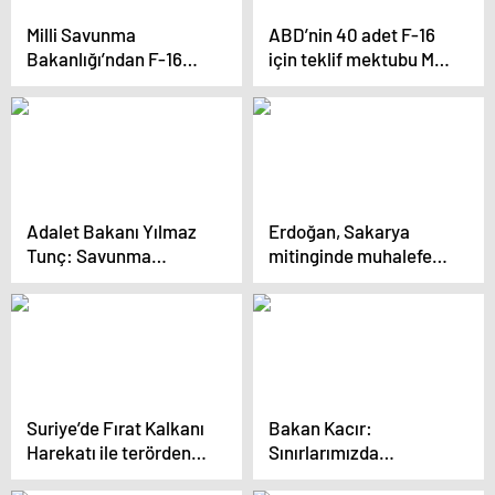
Milli Savunma
ABD’nin 40 adet F-16
Bakanlığı’ndan F-16
için teklif mektubu Milli
Tedarik ve
Savunma Bakanlığı’na
Modernizasyonu
ulaştı
Açıklaması
Adalet Bakanı Yılmaz
Erdoğan, Sakarya
Tunç: Savunma
mitinginde muhalefete
Sanayiinde Yerlilik
ağır eleştirilerde
Oranı Yüzde 80 Oldu
bulundu
Suriye’de Fırat Kalkanı
Bakan Kacır:
Harekatı ile terörden
Sınırlarımızda
arındırılan Bab ilçesi
Teröristan’a İzin