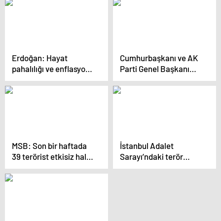
güvenli liman oldu
Vermeyeceğiz
Erdoğan: Hayat
Cumhurbaşkanı ve AK
pahalılığı ve enflasyon
Parti Genel Başkanı
sorunlarını çözecek
Erdoğan, Rize
olan yine biziz
mitinginde konuştu: (1)
MSB: Son bir haftada
İstanbul Adalet
39 terörist etkisiz hale
Sarayı’ndaki terör
getirildi
saldırısında Sabancı
suikastinin firari sanığı
da şüpheliler arasında