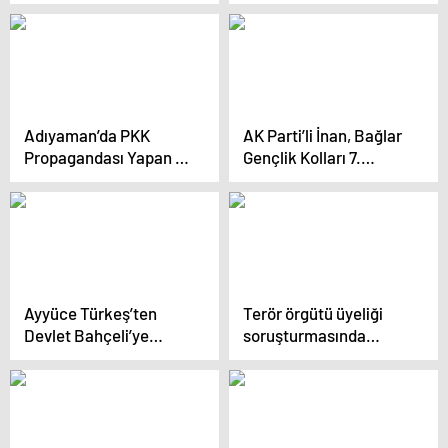
Suriyelilerin geri
varırsa yine bir gece
dönmesi için bir
ansızın gelebiliriz
planlama yapın
Adıyaman’da PKK
AK Parti’li İnan, Bağlar
Propagandası Yapan 3
Gençlik Kolları 7.
Kişi Gözaltında
Olağan Kongresi’nde
konuştu Açıklaması
Ayyüce Türkeş’ten
Terör örgütü üyeliği
Devlet Bahçeli’ye
soruşturmasında
tepki: Bizlere hain
gözaltına alınan,
diyenlere yazıklar
Esenyurt Belediye
olsun
Başkanı Ahmet Özer
adliyeye sevk edildi