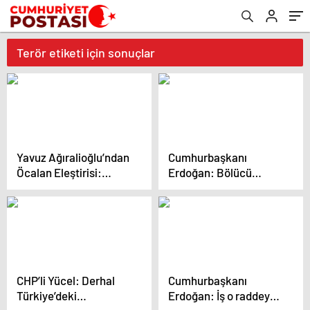
Terör etiketi için sonuçlar
Yavuz Ağıralioğlu’ndan
Cumhurbaşkanı
Öcalan Eleştirisi:
Erdoğan: Bölücü
‘Kürtlerin Temsilcisi
Örgütün Kendini
Değildir’
Tasfiye Etme Dışında
Bir Seçeneği
Kalmamıştır
CHP’li Yücel: Derhal
Cumhurbaşkanı
Türkiye’deki
Erdoğan: İş o raddeye