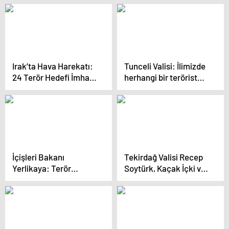
Elazığ’a ulaştı
Irak’ta Hava Harekatı:
Tunceli Valisi: İlimizde
24 Terör Hedefi İmha
herhangi bir terörist
Edildi
unsur kalmamıştır
İçişleri Bakanı
Tekirdağ Valisi Recep
Yerlikaya: Terör
Soytürk, Kaçak İçki ve
örgütlerine göz
Sigara
açtırmıyoruz
Operasyonlarıyla 6
Milyon TL Vergi Kaybını
Önledi