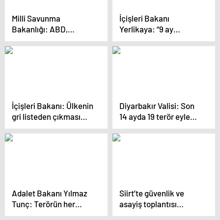
Milli Savunma
İçişleri Bakanı
Bakanlığı: ABD,
Yerlikaya: “9 ay
PKK/YPG terör
boyunca göçle ilgili 5
örgütüne destek
bin 881 operasyon
vermeye devam ediyor
yaptık”
İçişleri Bakanı: Ülkenin
Diyarbakır Valisi: Son
gri listeden çıkması
14 ayda 19 terör eylemi
büyük önem taşıyor
engellendi
Adalet Bakanı Yılmaz
Siirt’te güvenlik ve
Tunç: Terörün her
asayiş toplantısı
türlüsünün kökünü
gerçekleştirildi