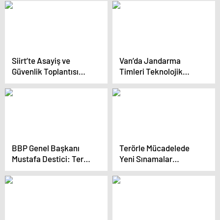
kazıyıncaya
mücadelemiz devam
edecek
Siirt’te Asayiş ve
Van’da Jandarma
Güvenlik Toplantısı
Timleri Teknolojik
Yapıldı
İmkanlarla Huzur ve
Güvenliği Sağlıyor
BBP Genel Başkanı
Terörle Mücadelede
Mustafa Destici: Terör
Yeni Sınamalar
örgütleriyle iş
Panelinde Diplomasi ve
yapılamaz
Uluslararası
Dayanışmanın Önemi
Vurgulandı