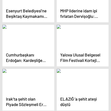
Esenyurt Belediyesi’ne
MHP liderine idam ipi
Beşiktaş Kaymakamı
fırlatan Dervişoğlu:
Oğuzhan Bingöl
Ben Bahçeli ile her
kayyum olarak atandı
zaman el sıkışırım
Cumhurbaşkanı
Yalova Ulusal Belgesel
Erdoğan: Kardeşliğe
Film Festivali Kortejle
katkı sağladığı için
Başladı
Sayın Özel’i tebrik
ediyorum
Irak’ta şehit olan
ELAZIĞ ‘a şehit ateşi
Piyade Sözleşmeli Er
düştü
Sefer Alan’ın acı haberi