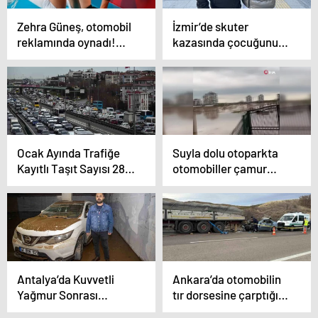
Zehra Güneş, otomobil
İzmir’de skuter
reklamında oynadı!
kazasında çocuğunu
Her gören aynı yorumu
kaybeden aile,
yaptı
sürücünün serbest
bırakılmasına itiraz etti
Ocak Ayında Trafiğe
Suyla dolu otoparkta
Kayıtlı Taşıt Sayısı 28
otomobiller çamur
Milyon 951 Bin 792 Oldu
boyasına büründü
Antalya’da Kuvvetli
Ankara’da otomobilin
Yağmur Sonrası
tır dorsesine çarptığı
Otoparklar Sular
kazada 2 kişi hayatını