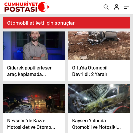
Otomobil etiketi için sonuçlar
Giderek popülerleşen
Oltu’da Otomobil
araç kaplamada
Devrildi: 2 Yaralı
kırmızı ve mavi tonları
dikkat çekiyor
Nevşehir’de Kaza:
Kayseri Yolunda
Motosiklet ve Otomobil
Otomobil ve Motosiklet