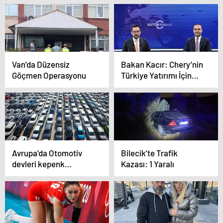
Van’da Düzensiz
Bakan Kacır: Chery’nin
Göçmen Operasyonu
Türkiye Yatırımı İçin
Son Aşamalara Gelindi
Avrupa’da Otomotiv
Bilecik’te Trafik
devleri kepenk
Kazası: 1 Yaralı
indiriyor! Avrupa’nın
refahı bile tehlikede