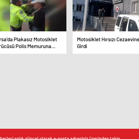
rsa’da Plakasız Motosiklet
Motosiklet Hırsızı Cezaevin
rücüsü Polis Memuruna
Girdi
dırdı
berleri anlık güncel olarak e-posta adresiniz üzerinden takip