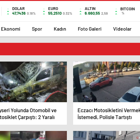
DOLAR
EURO
ALTIN
BITCOIN
47,7436
55,2510
6.660,55
%
0.18%
0.32%
2,59
Ekonomi
Spor
Kadın
Foto Galeri
Videolar
yseri Yolunda Otomobil ve
Eczacı Motosikletini Verme
osiklet Çarpıştı: 2 Yaralı
İstemedi, Polisle Tartıştı