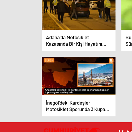
Adana’da Motosiklet
Bu
Kazasında Bir Kişi Hayatını
Sü
Kaybetti
Sal
İnegöl’deki Kardeşler
Motosiklet Sporunda 3 Kupaya
Sahip
Ha