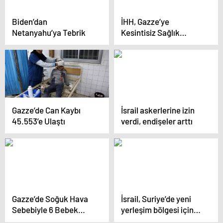
Biden’dan
İHH, Gazze’ye
Netanyahu’ya Tebrik
Kesintisiz Sağlık
Yardımı Yapıyor
Gazze’de Can Kaybı
İsrail askerlerine izin
45.553’e Ulaştı
verdi, endişeler arttı
Gazze’de Soğuk Hava
İsrail, Suriye’de yeni
Sebebiyle 6 Bebek
yerleşim bölgesi için
Hayatını Kaybetti
harekete geçti