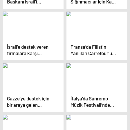
Başkanı İsrail’i
Sığınmacılar İçin Kamp
soykırım yapmakla
İnşa Ediliyor İddiaları
suçladı
Güçleniyor
İsrail’e destek veren
Fransa’da Filistin
firmalara karşı
Yanlıları Carrefour’u
Türkiye’de boykot
Protesto Etti
çağrıları artıyor
Gazze’ye destek için
İtalya’da Sanremo
bir araya gelen
Müzik Festivali’nde
üniversite
İsrail’e destek
öğrencilerinden sessiz
açıklaması protesto
yürüyüş
edildi