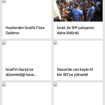
ediyorum
bin askeri ülkenin
kuzeyine gönderdiler
Husilerden İsrail’e Füze
İsrail, bir BM çalışanını
Saldırısı
daha öldürdü
İsrail’in Gazze’ye
Gazze’de can kaybı 41
düzenlediği hava
bin 182’ye yükseldi
saldırısında 5 kişi öldü