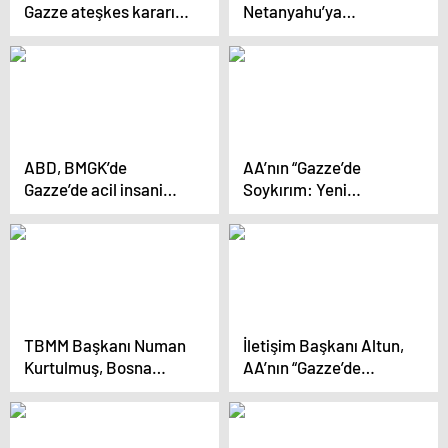
Gazze ateşkes kararını
Netanyahu’ya
veto etti
Hamas’ın finansal
varlıklarını hedef
almayı önerdi
ABD, BMGK’de
AA’nın “Gazze’de
Gazze’de acil insani
Soykırım: Yeni
ateşkes talep edilen
Kanıtlar” paneli (2)
karar tasarısını veto
etti
TBMM Başkanı Numan
İletişim Başkanı Altun,
Kurtulmuş, Bosna
AA’nın “Gazze’de
Hersek Temsilciler
Soykırım: Yeni
Meclisi Başkanı
Kanıtlar” panelinde
Marinko Cavara’yı
konuştu Açıklaması