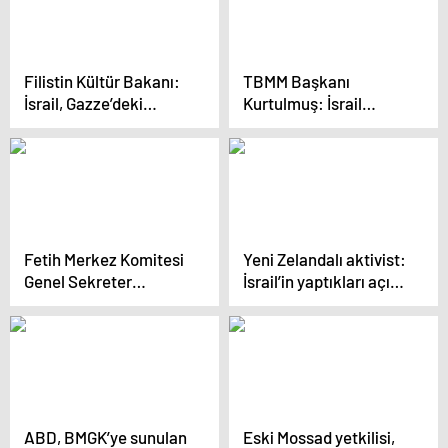
Filistin Kültür Bakanı:
TBMM Başkanı
İsrail, Gazze’deki
Kurtulmuş: İsrail
müzeleri yağmalama
uluslararası camianın
konusunda Moğolları
harekete geçmesi
bile geride bıraktı
lazım
Fetih Merkez Komitesi
Yeni Zelandalı aktivist:
Genel Sekreter
İsrail’in yaptıkları açık
Yardımcısı: Hamas’ı
soykırım
uzlaşı hükümetine
dahil etmek istiyoruz
ABD, BMGK’ye sunulan
Eski Mossad yetkilisi,