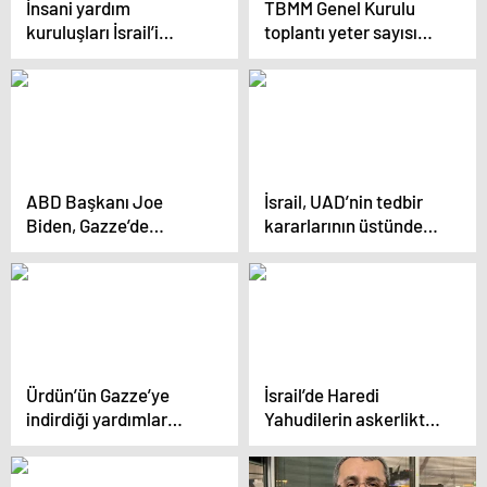
İnsani yardım
TBMM Genel Kurulu
kuruluşları İsrail’i
toplantı yeter sayısı
Gazze’de çalışmalarını
bulunamadığı için
imkansız hale
kapandı
getirmekle suçladı
ABD Başkanı Joe
İsrail, UAD’nin tedbir
Biden, Gazze’de
kararlarının üstünden
ateşkes anlaşmasının
geçen bir ayda
Pazartesi’ye kadar
Gazze’de savaş
varılmasını umuyor
suçlarına devam etti
Ürdün’ün Gazze’ye
İsrail’de Haredi
indirdiği yardımlar
Yahudilerin askerlikten
denize düştü, Gazze
muaf tutulması
halkı sahile akın etti
tartışılıyor