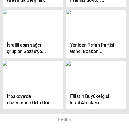
Benboutrif,
“soykırımın” sürdüğünü
söyledi Açıklaması
İsrailli aşırı sağcı
Yeniden Refah Partisi
gruplar, Gazze’ye
Genel Başkan
gönderilen yardımları
Yardımcısı Suat Kılıç,
engellemeye çalıştı
Mazot Zamlarını
Eleştirdi
Moskova’da
Filistin Büyükelçisi:
düzenlenen Orta Doğu
İsrail Ateşkesi
Konferansı’nda Filistin
İstemiyor,
sorunu ele alındı
Netanyahu’nun Siyasi
HABER
Hayatı Bitmesi
Demektir