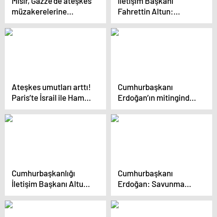
Mısır, Gazze’de ateşkes
İletişim Başkanı
müzakerelerine
Fahrettin Altun:
başlandığını duyurdu
“İsrail’in pervasızca
hareket etmesinin
sebebi uluslararası
sistemin
adaletsizliğidir”
Ateşkes umutları arttı!
Cumhurbaşkanı
Paris’te İsrail ile Hamas
Erdoğan’ın mitinginde
arasındaki
“İsrail ile ticaret
müzakerelerden
yapılmasın” pankartı
olumlu sonuçlar çıktı
kaldırıldı
Cumhurbaşkanlığı
Cumhurbaşkanı
İletişim Başkanı Altun,
Erdoğan: Savunma
İİT Enformasyon
sanayinde güçlü olmak
Bakanları Olağanüstü
bir beka meselesidir
Toplantısı’nda konuştu