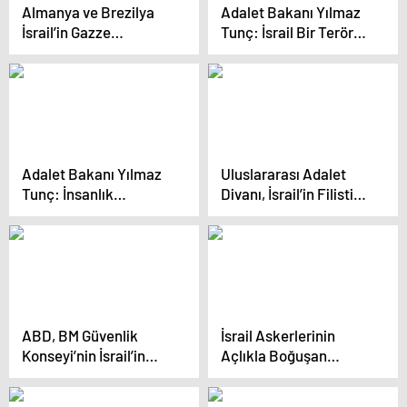
Almanya ve Brezilya
Adalet Bakanı Yılmaz
İsrail’in Gazze
Tunç: İsrail Bir Terör
saldırısına tepki
Örgütü Gibi Hareket
gösterdi
Ediyor
Adalet Bakanı Yılmaz
Uluslararası Adalet
Tunç: İnsanlık
Divanı, İsrail’in Filistin’e
vicdanında İsrail
uyguladığı soykırımı
mahkumdur
durdurmalı
ABD, BM Güvenlik
İsrail Askerlerinin
Konseyi’nin İsrail’in
Açlıkla Boğuşan
Gazze saldırısına tepki
Gazze’ye Yardım
vermesini engelledi
Konvoyuna Ateş