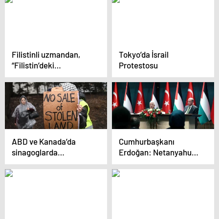
Filistinli uzmandan,
Tokyo’da İsrail
“Filistin’deki
Protestosu
bölünmüşlüğün
sonlanması Gazze
saldırısının sonuçlarına
bağlı” değerlendirmesi
ABD ve Kanada’da
Cumhurbaşkanı
sinagoglarda
Erdoğan: Netanyahu
Filistinlilere ait
ve yönetimi Filistin
gayrimenkul satışı
halkına soykırım
tepki çekti
uyguluyor