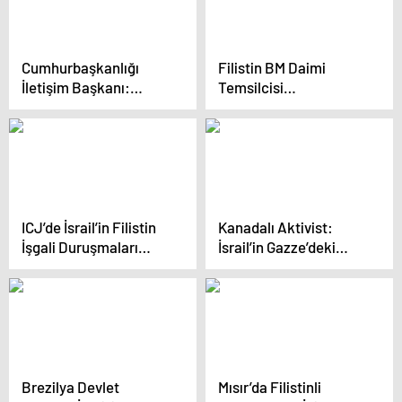
kabul etti
Cumhurbaşkanlığı
Filistin BM Daimi
İletişim Başkanı:
Temsilcisi
Gazze’de 130 Gazeteci
gözyaşlarına hakim
İsrail Tarafından
olamadı
Katledildi
ICJ’de İsrail’in Filistin
Kanadalı Aktivist:
İşgali Duruşmaları
İsrail’in Gazze’deki
Başladı
Saldırıları Soykırım
Vakasıdır
Brezilya Devlet
Mısır’da Filistinli