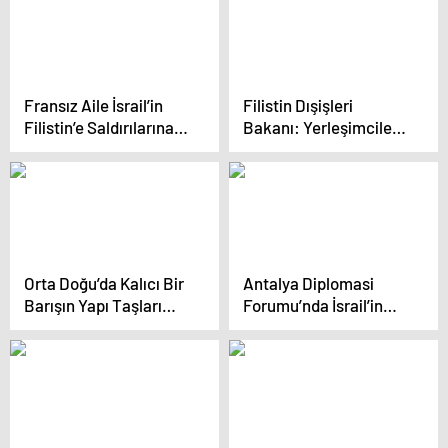
Fransız Aile İsrail’in
Filistin Dışişleri
Filistin’e Saldırılarına
Bakanı: Yerleşimciler
Tepki İçin Bisikletle
yasa dışıdır, İsrail’e
Yola Çıktı
dönmelidir
Orta Doğu’da Kalıcı Bir
Antalya Diplomasi
Barışın Yapı Taşları
Forumu’nda İsrail’in
Paneli Düzenlendi
Gazze’ye saldırıları ele
alındı