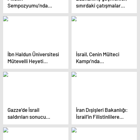
Sempozyumu’nda
sınırdaki çatışmalar
Akademik Özgürlükler
nedeniyle kötü
ve Filistin Konusu
şartlarda yaşıyor
Tartışıldı
İbn Haldun Üniversitesi
İsrail, Cenin Mülteci
Mütevelli Heyeti
Kampı’nda
Başkan Vekili Bilal
Filistinlilerin hayatını
Erdoğan: İsrail özür
zorlaştırıyor
dilemeli ve hesap
vermeli
Gazze’de İsrail
İran Dışişleri Bakanlığı:
saldırıları sonucu
İsrail’in Filistinlilere
biriken çöp ve atıklar
yönelik hukuk ihlalleri
sağlık tehdidi
cezalandırılmalı
oluşturuyor