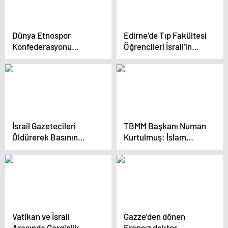
Dünya Etnospor
Edirne’de Tıp Fakültesi
Konfederasyonu
Öğrencileri İsrail’in
Başkanı Bilal Erdoğan:
Gazze İşgalini Protesto
Batı, çifte standart
Etti
uyguluyor
İsrail Gazetecileri
TBMM Başkanı Numan
Öldürerek Basının
Kurtulmuş: İslam
Sesini Kısıyor
dünyasının çaresizliği
İsrail’in en büyük
gücüdür
Vatikan ve İsrail
Gazze’den dönen
Arasında Gerginlik
Fransız doktor