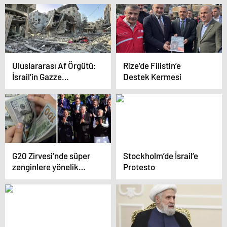
Uluslararası Af Örgütü:
Rize’de Filistin’e
İsrail’in Gazze
Destek Kermesi
Eylemleri Soykırım
G20 Zirvesi’nde süper
Stockholm’de İsrail’e
zenginlere yönelik
Protesto
küresel bir vergi
oluşturulması ele alındı