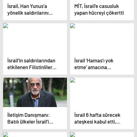
İsrail, Han Yunus’a
MİT, İsrail’e casusluk
yönelik saldırılarını
yapan hücreyi çökertti
sürdürüyor
İsrail’in saldırılarından
İsrail ‘Hamas’ı yok
etkilenen Filistinliler
etme’ amacına
güvenli bir yuva arıyor
ulaşabiliyor mu?
İletişim Danışmanı:
İsrail 6 hafta sürecek
Batılı ülkeler İsrail’i
ateşkesi kabul etti,
destekleyerek insan
gözler Hamas’a çevrildi
haklarını kaybetti