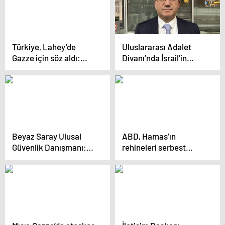
Türkiye, Lahey’de
Uluslararası Adalet
Gazze için söz aldı:
Divanı’nda İsrail’in
İsrail işgalci devlet
Filistin İşgali Davası
durumunda, atacağı
Görülüyor
her adım yok
hükmündedir
Beyaz Saray Ulusal
ABD, Hamas’ın
Güvenlik Danışmanı:
rehineleri serbest
Refah’ta sivilleri
bırakması ve
korumaya yönelik bir
Gazze’deki çatışmalara
plan olmadan askeri
ara verilmesi için
operasyon istemiyoruz
anlaşma
görüşmelerinde
ilerleme kaydedildi