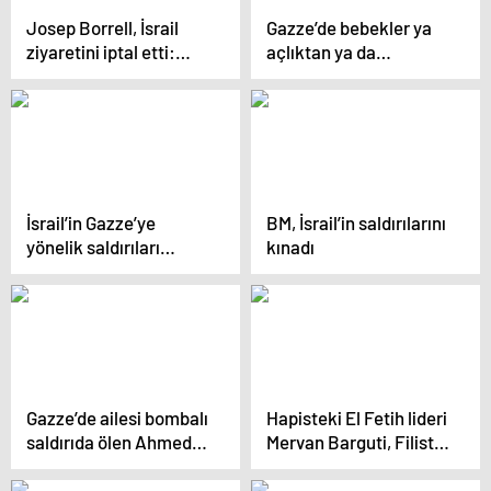
Josep Borrell, İsrail
Gazze’de bebekler ya
ziyaretini iptal etti:
açlıktan ya da
Gerekçe istenmiyor
bombalardan ölüyor
olması
İsrail’in Gazze’ye
BM, İsrail’in saldırılarını
yönelik saldırıları
kınadı
sürüyor
Gazze’de ailesi bombalı
Hapisteki El Fetih lideri
saldırıda ölen Ahmed
Mervan Barguti, Filistin
el-Guferi’nin hikayesi
Yönetimi’nin başına
geçebilir mi?