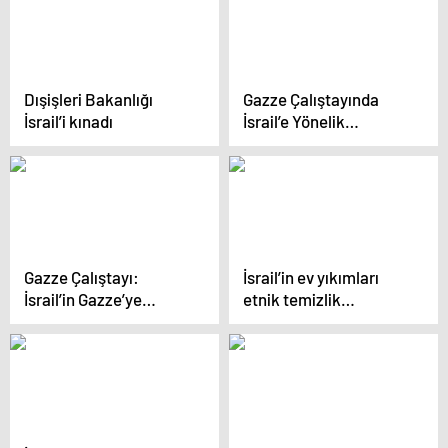
Açması Sonucu 110’dan
Fazla Filistinli Öldü
Dışişleri Bakanlığı
Gazze Çalıştayında
İsrail’i kınadı
İsrail’e Yönelik
Boykotların Önemi
Vurgulandı
Gazze Çalıştayı:
İsrail’in ev yıkımları
İsrail’in Gazze’ye
etnik temizlik
yönelik saldırıları
politikasının ana aracı
masaya yatırıldı