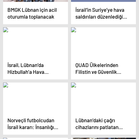
BMGK Lübnan için acil
İsrail’in Suriye’ye hava
oturumla toplanacak
saldırıları düzenlediği
iddia edildi
İsrail, Lübnan’da
QUAD Ülkelerinden
Hizbullah’a Hava
Filistin ve Güvenlik
Saldırısı Düzenledi
Vurgusu
Norveçli futbolcudan
Lübnan’daki çağrı
İsrail kararı: İnsanlığı,
cihazlarını patlatan
kanlı paraya tercih
İsrail’den jet karar! 20