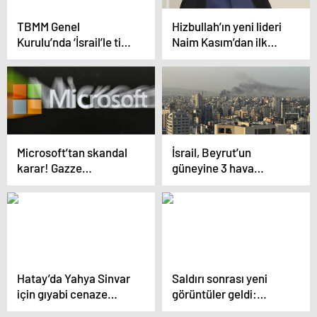
TBMM Genel
Hizbullah’ın yeni lideri
Kurulu’nda ‘İsrail’le ticaret’
Naim Kasım’dan ilk
tartışması
açıklama! İsrail’e
meydan okudu
Microsoft’tan skandal
İsrail, Beyrut’un
karar! Gazze
güneyine 3 hava
soykırımını eleştirene
saldırısı düzenledi
‘yasak’ geldi
Hatay’da Yahya Sinvar
Saldırı sonrası yeni
için gıyabi cenaze
görüntüler geldi:
namazı kılındı
Netanyahu’nun yatak