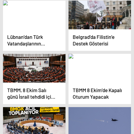
odası hedef alınmış
Lübnan’dan Türk
Belgrad’da Filistin’e
Vatandaşlarının
Destek Gösterisi
Tahliyesi Başladı
TBMM, 8 Ekim Salı
TBMM 8 Ekim’de Kapalı
günü İsrail tehdidi için
Oturum Yapacak
toplanacak