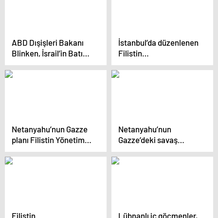
Açıklaması
ABD Dışişleri Bakanı
İstanbul’da düzenlenen
Blinken, İsrail’in Batı
Filistin
Şeria’daki konut inşa
Sempozyumu’nda
planına tepki gösterdi
Apartheid ve Siyonist
İşgale Eleştirel
Yaklaşımlar paneli
gerçekleştirildi
Netanyahu’nun Gazze
Netanyahu’nun
planı Filistin Yönetimi
Gazze’deki savaş
tarafından
sonrası planı ortaya
başarısızlıkla
çıktı
karşılandı
Filistin
Lübnanlı iç göçmenler,