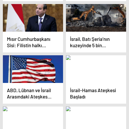
İsrail’e kınama
Mısır Cumhurbaşkanı
İsrail, Batı Şeria’nın
Sisi: Filistin halkı
kuzeyinde 5 bin
yerinden edilmemeli
Filistinli aileyi göç
ettirdi
ABD, Lübnan ve İsrail
İsrail-Hamas Ateşkesi
Arasındaki Ateşkes
Başladı
Anlaşmasını Uzattı