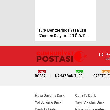
Türk Denizlerinde Yasa Dışı
Göçmen Olayları: 20 Ölü, 11
Kayıp, 23 Bin 977 Sağ
Kurtarılan
Ha
ede
CANLI
ANLIK
GÜNLÜ
BORSA
NAMAZ VAKITLERI
GAZETELE
Hava Durumu Dark
Canlı Tv Dark
Yol Durumu Dark
Yayın Akışları Dark
Canlı Tv Light
Nöbetçi Eczaneler