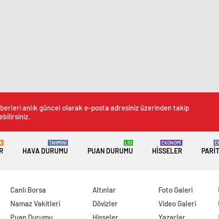
berleri anlık güncel olarak e-posta adresiniz üzerinden takip
bilirsiniz.
K
TAHMİNİ
LİG
EKONOMİ
E
R
HAVA DURUMU
PUAN DURUMU
HISSELER
PARI
Canlı Borsa
Altınlar
Foto Galeri
Namaz Vakitleri
Dövizler
Video Galeri
Puan Durumu
Hisseler
Yazarlar