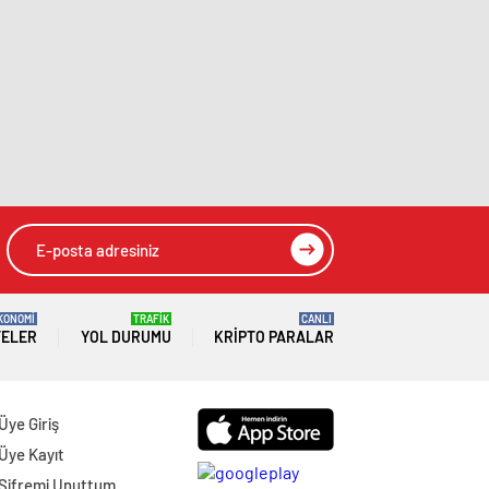
KONOMİ
TRAFİK
CANLI
TELER
YOL DURUMU
KRIPTO PARALAR
Üye Giriş
Üye Kayıt
Şifremi Unuttum