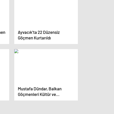
men
Ayvacık’ta 22 Düzensiz
Göçmen Kurtarıldı
Mustafa Dündar, Balkan
Göçmenleri Kültür ve
Dayanışma Derneği’ni ziyaret
etti