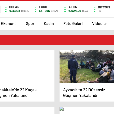
DOLAR
EURO
ALTIN
BITCOIN
47,6028
55,1255
6.524,29
%
0.05%
0.14%
0,43
Ekonomi
Spor
Kadın
Foto Galeri
Videolar
nakkale’de 22 Kaçak
Ayvacık’ta 22 Düzensiz
çmen Yakalandı
Göçmen Yakalandı