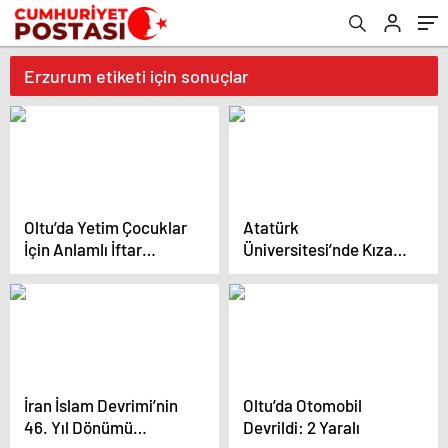
Erzurum etiketi için sonuçlar
Oltu’da Yetim Çocuklar
Atatürk
İçin Anlamlı İftar
Üniversitesi’nde Kızak
Programı Düzenlendi
Pisti Açılışı
İran İslam Devrimi’nin
Oltu’da Otomobil
46. Yıl Dönümü
Devrildi: 2 Yaralı