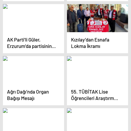
Kutlandı
AK Parti’li Güler,
Kızılay’dan Esnafa
Erzurum’da partisinin
Lokma İkramı
Palandöken ilçe
kongresinde konuştu
Açıklaması
Ağrı Dağı’nda Organ
55. TÜBİTAK Lise
Bağışı Mesajı
Öğrencileri Araştırma
Projeleri Yarışmaları
Erzurum Bölge Finali
Sonuçları Açıklandı