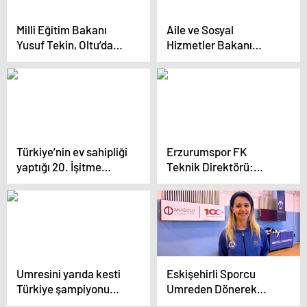
Milli Eğitim Bakanı
Aile ve Sosyal
Yusuf Tekin, Oltu’da
Hizmetler Bakanı
Cumhur İttifakı’nın
Erzurum’a ziyaret
ruhunu vurguladı
gerçekleştirdi
Türkiye’nin ev sahipliği
Erzurumspor FK
yaptığı 20. İşitme
Teknik Direktörü:
Engelliler Kış
Kocaelispor maçı çok
Olimpiyatları başladı
önemli
Umresini yarıda kesti
Eskişehirli Sporcu
Türkiye şampiyonu
Umreden Dönerek
oldu
Turnuvada Altın