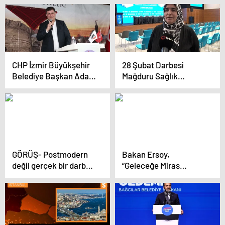
hep beraber
yaşayacağız
CHP İzmir Büyükşehir
28 Şubat Darbesi
Belediye Başkan Adayı
Mağduru Sağlık
Cemil Tugay, Ege
Personeli Şerife Kaya:
Bölgesi Diyarbakır
‘Yetkililer Bize Açık
Dernekleri
Çek Verdi’
Federasyonu
Buluşmasında Konuştu
GÖRÜŞ- Postmodern
Bakan Ersoy,
değil gerçek bir darbe:
“Geleceğe Miras
28 Şubat
Stratonikeia-Lagina-
Labranda Projesi”
tanıtımında konuştu
Açıklaması