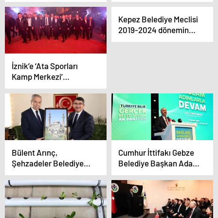
Mahallesi’nde Başladı
Uzmanlar ülkenin karşı
karşıya olduğu
Kepez Belediye Meclisi
sorunlar için ne diyor?
2019-2024 döneminde
son kez toplandı
İznik’e ‘Ata Sporları
Kamp Merkezi’
kazandırılacak
Bülent Arınç,
Cumhur İttifakı Gebze
Şehzadeler Belediye
Belediye Başkan Adayı
Başkanı Ömer Faruk
Zinnur Büyükgöz,
Çelik’e veda
Seçim Beyannamesini
ziyaretinde bulundu
Açıkladı