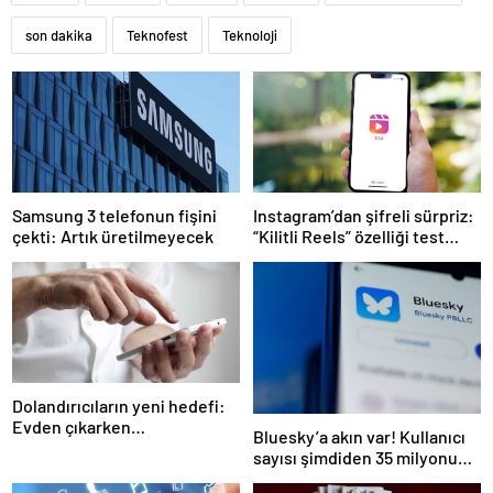
son dakika
Teknofest
Teknoloji
Samsung 3 telefonun fişini
Instagram’dan şifreli sürpriz:
çekti: Artık üretilmeyecek
“Kilitli Reels” özelliği test
ediliyor
Dolandırıcıların yeni hedefi:
Evden çıkarken
Bluesky’a akın var! Kullanıcı
telefonunuzdaki bu ayarı
sayısı şimdiden 35 milyonu
mutlaka devre dışı bırakın!
aştı