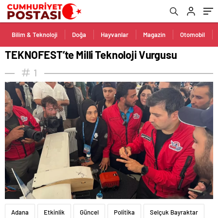
Bilim & Teknoloji
Doğa
Hayvanlar
Magazin
Otomobil
TEKNOFEST’te Milli Teknoloji Vurgusu
1
Adana
Etkinlik
Güncel
Politika
Selçuk Bayraktar